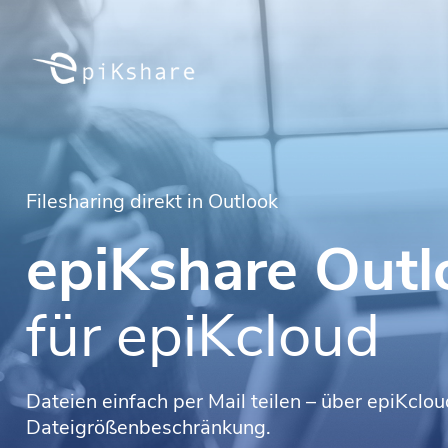
Filesharing direkt in Outlook
epiKshare Outl
für epiKcloud
Dateien einfach per Mail teilen – über epiKcl
Dateigrößenbeschränkung.