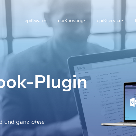
epiKware
epiKhosting
epiKservice
ook-Plugin
oud und ganz
ohne