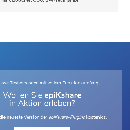
Frank Böttcher, COO, BW-Tech GmbH
lose Testversionen mit vollem Funktionsumfang
Wollen Sie
epiKshare
in Aktion erleben?
 die neueste Version der
epiKware-Plugins
kostenlos.