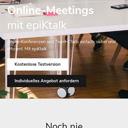
Online-Meetings
mit epiKtalk
Online-Konferenzen und Team-Chats einfach, sicher und
effizient. Mit epiKtalk.
Kostenlose Testversion
Individuelles Angebot anfordern
Noch nie